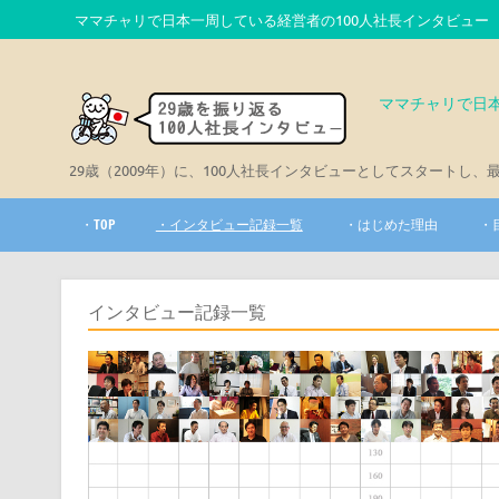
Skip
ママチャリで日本一周している経営者の100人社長インタビュー
to
content
ママチャリで日本
29歳（2009年）に、100人社長インタビューとしてスタートし、
・TOP
・インタビュー記録一覧
・はじめた理由
・
インタビュー記録一覧