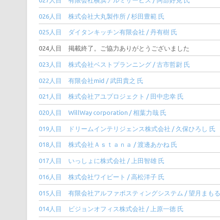
026人目 株式会社大丸製作所 / 杉田豊範 氏
025人目 ダイタンキッチン有限会社 / 丹有樹 氏
024人目 掲載終了。ご協力ありがとうございました
023人目 株式会社ベストプランニング / 古市哲尉 氏
022人目 有限会社mid / 武田貴之 氏
021人目 株式会社アユプロジェクト / 田中忠幸 氏
020人目 WillWay corporation / 相葉力哉 氏
019人目 ドリームインテリジェンス株式会社 / 久保ひろし 氏
018人目 株式会社Ａｓｔａｎａ / 渡邊あかね 氏
017人目 いっしょに株式会社 / 上田智雄 氏
016人目 株式会社ワイビート / 高松洋子 氏
015人目 有限会社アルファポスティングシステム / 望月まもる
014人目 ビジョンオフィス株式会社 / 上原一徳 氏