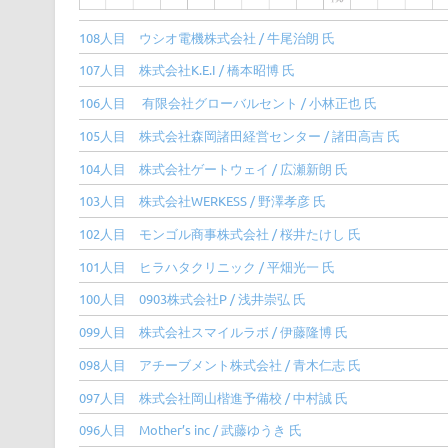
108人目 ウシオ電機株式会社 / 牛尾治朗 氏
107人目 株式会社K.E.I / 橋本昭博 氏
106人目 有限会社グローバルセント / 小林正也 氏
105人目 株式会社森岡諸田経営センター / 諸田高吉 氏
104人目 株式会社ゲートウェイ / 広瀬新朗 氏
103人目 株式会社WERKESS / 野澤孝彦 氏
102人目 モンゴル商事株式会社 / 桜井たけし 氏
101人目 ヒラハタクリニック / 平畑光一 氏
100人目 0903株式会社P / 浅井崇弘 氏
099人目 株式会社スマイルラボ / 伊藤隆博 氏
098人目 アチーブメント株式会社 / 青木仁志 氏
097人目 株式会社岡山楷進予備校 / 中村誠 氏
096人目 Mother’s inc / 武藤ゆうき 氏