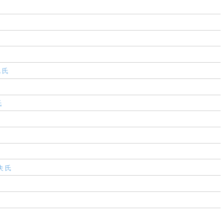
 氏
氏
夫 氏