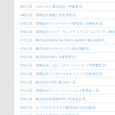
081人目 スローガン株式会社 / 伊藤豊 氏
080人目 有限会社楽氣 / 茨木清貴 氏
079人目 有限会社サイバーローグ研究所 / 大橋悦夫 氏
078人目 有限会社クラブ・サンクチュアリ / てんつくマン(軌保
077人目 株式会社World Au Pair in JAPAN / 横山保徳 氏
076人目 株式会社マザーランド / 井出秀嗣 氏
075人目 株式会社CAP / 大塚明恵 氏
074人目 有限会社ハガレックス・ジャパン / 平野豊宏 氏
073人目 有限会社ドクターユキオフィス / 臼井由妃 氏
072人目 株式会社大同 / 森川功一 氏
071人目 有限会社ティー・シー・エム / 鳥居祐一 氏
070人目 株式会社松浦製作所 / 宛木宏之 氏
069人目 セイワビルマスター株式会社 / 山口誠 氏