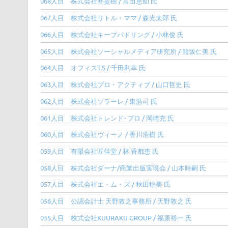
068人目 株式会社菩提樹 / 吉田恵助 氏
067人目 株式会社リトル・ママ / 森光太郎 氏
066人目 株式会社キープパドリング / 小林俊 氏
065人目 株式会社ソーシャルメディア研究所 / 熊坂仁美 氏
064人目 オフィスT.S / 千田利幸 氏
063人目 株式会社プロ・アクティブ / 山口哲史 氏
062人目 株式会社ソラーレ / 東浩司 氏
061人目 株式会社トレンド･プロ / 岡崎充 氏
060人目 株式会社ヴィーノ / 香川浩樹 氏
059人目 有限会社匠佳堂 / 林 香都恵 氏
058人目 株式会社ダーナ/商業出版実現会 / 山本時嗣 氏
057人目 株式会社エ・ム・ズ / 秋田稲美 氏
056人目 公認会計士 天野敦之事務所 / 天野敦之 氏
055人目 株式会社KUURAKU GROUP / 福原裕一 氏