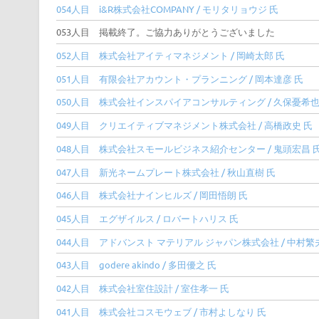
054人目 i&R株式会社COMPANY / モリタリョウジ 氏
053人目 掲載終了。ご協力ありがとうございました
052人目 株式会社アイティマネジメント / 岡崎太郎 氏
051人目 有限会社アカウント・プランニング / 岡本達彦 氏
050人目 株式会社インスパイアコンサルティング / 久保憂希也
049人目 クリエイティブマネジメント株式会社 / 高橋政史 氏
048人目 株式会社スモールビジネス紹介センター / 鬼頭宏昌 
047人目 新光ネームプレート株式会社 / 秋山直樹 氏
046人目 株式会社ナインヒルズ / 岡田悟朗 氏
045人目 エグザイルス / ロバートハリス 氏
044人目 アドバンスト マテリアル ジャパン株式会社 / 中村繁
043人目 godere akindo / 多田優之 氏
042人目 株式会社室住設計 / 室住孝一 氏
041人目 株式会社コスモウェブ / 市村よしなり 氏