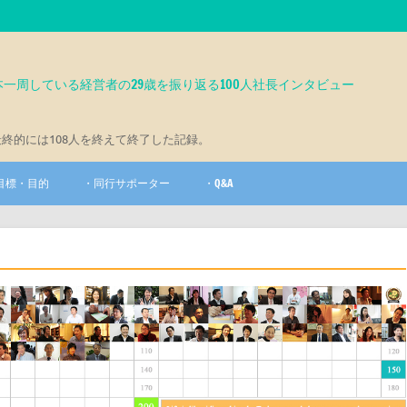
一周している経営者の29歳を振り返る100人社長インタビュー
最終的には108人を終えて終了した記録。
目標・目的
・同行サポーター
・Q&A