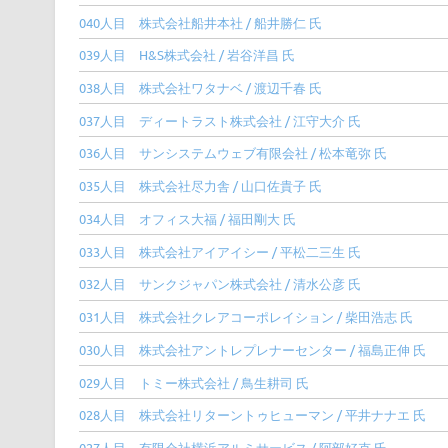
040人目 株式会社船井本社 / 船井勝仁 氏
039人目 H&S株式会社 / 岩谷洋昌 氏
038人目 株式会社ワタナベ / 渡辺千春 氏
037人目 ディートラスト株式会社 / 江守大介 氏
036人目 サンシステムウェブ有限会社 / 松本竜弥 氏
035人目 株式会社尽力舎 / 山口佐貴子 氏
034人目 オフィス大福 / 福田剛大 氏
033人目 株式会社アイアイシー / 平松二三生 氏
032人目 サンクジャパン株式会社 / 清水公彦 氏
031人目 株式会社クレアコーポレイション / 柴田浩志 氏
030人目 株式会社アントレプレナーセンター / 福島正伸 氏
029人目 トミー株式会社 / 鳥生耕司 氏
028人目 株式会社リターントゥヒューマン / 平井ナナエ 氏
027人目 有限会社横浜アルミサービス / 阿部好克 氏