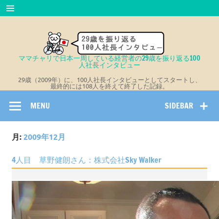
Skip
to
content
ママチャリで日本一周している経営者の29歳を振り返る100
人社長インタビュー
29歳（2009年）に、100人社長インタビューとしてスタートし、
最終的には108人を終えて終了した記録。
MENU
SIDEBAR
月:
2009年12月
4人目 草野健朗さん：株式会社Sky Walker