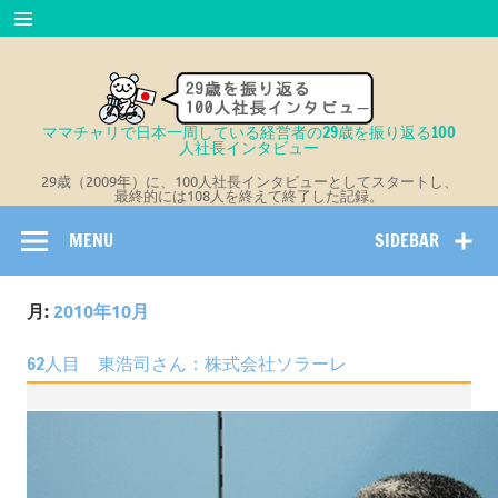
Skip
to
content
ママチャリで日本一周している経営者の29歳を振り返る100
人社長インタビュー
29歳（2009年）に、100人社長インタビューとしてスタートし、
最終的には108人を終えて終了した記録。
MENU
SIDEBAR
月:
2010年10月
62人目 東浩司さん：株式会社ソラーレ