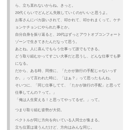
ら、立ち直れないからね。きっと。
20代くらいでどんどん失敗していくのがいいと思うよ。
お客さんにバカ扱いされて、叩かれて、叩かれまくって。ケチ
ョンケチョンにやられた事とか。
自分自身を振り返ると、20代はずっとアウトオブコンフォート
ゾーンで生きてきたんだなって思う。
あとね。人に喜んでもらう仕事って誰でもできる。
どう取り組むかってすごい大事だと思うし、どんな仕事でも夢
になる。
だから、ある時、同僚に、「たかが旅行の手配じゃないっす
か。」って言われた時に、「はぁ？」って思ったもんね。
そいつに、「同じ仕事してて、「たかが旅行の手配」と思って
仕事してんの？って。」
「俺は人生変える！と思ってやってるぜ。」って。
つまり取り組む姿勢が大切。
ベクトルが同じ方向を向いている人同士が集まる。
立ち位置は違うんだけど、方向はみんな同じ。