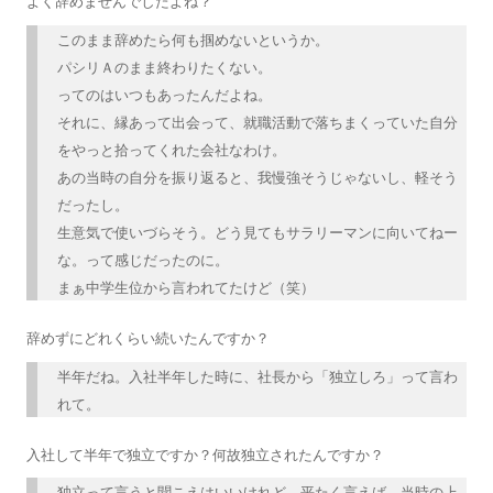
よく辞めませんでしたよね？
このまま辞めたら何も掴めないというか。
パシリＡのまま終わりたくない。
ってのはいつもあったんだよね。
それに、縁あって出会って、就職活動で落ちまくっていた自分
をやっと拾ってくれた会社なわけ。
あの当時の自分を振り返ると、我慢強そうじゃないし、軽そう
だったし。
生意気で使いづらそう。どう見てもサラリーマンに向いてねー
な。って感じだったのに。
まぁ中学生位から言われてたけど（笑）
辞めずにどれくらい続いたんですか？
半年だね。入社半年した時に、社長から「独立しろ」って言わ
れて。
入社して半年で独立ですか？何故独立されたんですか？
独立って言うと聞こえはいいけれど、平たく言えば、当時の上