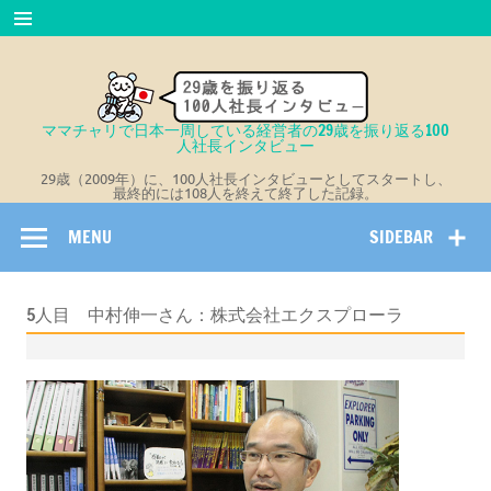
Skip
to
content
ママチャリで日本一周している経営者の29歳を振り返る100
人社長インタビュー
29歳（2009年）に、100人社長インタビューとしてスタートし、
最終的には108人を終えて終了した記録。
MENU
SIDEBAR
5人目 中村伸一さん：株式会社エクスプローラ