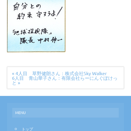
投
« 4人目 草野健朗さん：株式会社Sky Walker
稿
6人目 青山華子さん：有限会社らーにんぐぽけっ
ナ
と »
ビ
ゲ
ー
シ
ョ
ン
MENU
トップ