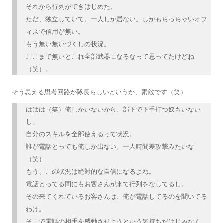
それから行列ができはじめた。
ただ、独立していて、一人しか居ない。しかもちっちゃいオフ
ィスで信用が無い。
もう無い無いづくしの状況。
ここまで無いとこれ全部武器になるなって思ってたけどね
（笑）。
そう思える思考回路が隊長らしいというか、素敵です（笑）
ははは（笑）俺しかいないから、部下で下手打つ奴もいない
し。
自分のスキルを全部使えるって状況。
誰が電話とっても俺しか出ない。一人時間差攻撃みたいな
（笑）
もう、この状況は絶対的な自信になるよね。
電話とってる間にもお客さんが来て行列をなしてるし。
その来てくれているお客さんは、俺が電話してるのを聞いてる
わけ。
そこで電話の相手を感動させようという気持ちだけじゃなく、