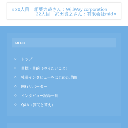
投
« 20人目 相葉力哉さん：WillWay corporation
稿
22人目 武田貴之さん：有限会社mid »
ナ
ビ
ゲ
ー
シ
ョ
MENU
ン
トップ
目標・目的（やりたいこと）
社長インタビューをはじめた理由
同行サポーター
インタビュー記録一覧
Q&A（質問と答え）