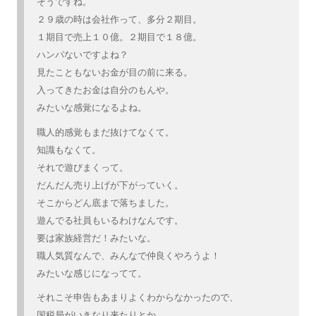
そうですね。
２９歳の時は会社作って、多分２期目。
１期目で売上１０億。２期目で１８億。
ハンパないですよね？
見たこともないお金が目の前に来る。
入ってきたお金は自分のもんや。
みたいな感覚になるよね。
職人的感覚もまだ抜けてなくて。
知識もなくて。
それで遊びまくって。
だんだん売り上げが下がっていく。
そこからどん底まで落ちました。
遊んでる社員もいるわけなんです。
要は家族経営だ！みたいな。
職人気質なんで、みんなで仲良くやろうよ！
みたいな感じになってて。
それこそ申告もあまりよくわからなかったので、
国税局がいきなり来たりとか。