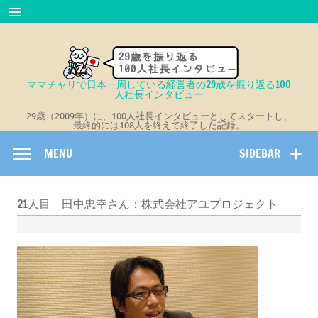
Skip
to
content
ママチャリで日本一周している経営者の29歳を振り返る100
人社長インタビュー
29歳（2009年）に、100人社長インタビューとしてスタートし、
最終的には108人を終えて終了した記録。
MENU
SIDEBAR
21人目 田中忠幸さん：株式会社アユプロジェクト