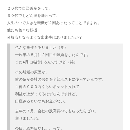
２０代で自己破産をして、
３０代でもどん底を味わって、
人生の中で大きな転機が２回あったってことですよね。
他にも色々な転機、
分岐点となるような出来事はありましたか？
色んな事件もありました（笑）
一昨年の８月に２回目の離婚をしたんです。
また4月に結婚するんですけど（笑）
その離婚の原因が、
前の嫁が会社のお金を全部ホストに使ってたんです。
１億５０００万くらいポケット入れて。
利益が上がってるはずなんですけど、
口座みるといつもお金がない。
去年の７月、会社の残高調べてもらったらゼロ。
焦りましたね。
今日、給料日やし。。って。